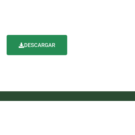
DESCARGAR
IO
BIBLIOTECA
CONTACTO
ACERCA DE