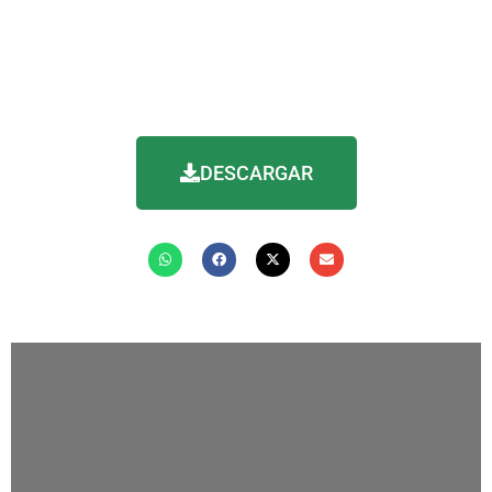
DearFlip: Loading PDF 37%
...
DESCARGAR