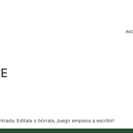
INI
NE
trada. Edítala o bórrala, ¡luego empieza a escribir!